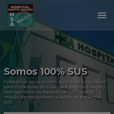
Implantação de
Mecanismo de
Integridade
quidade
Região
Nosso comprometimento em relação à
 a
satisfação de nossos pacientes, motiva
entes
funcionários, sustentabilidade e excelên
operacional se manifesta, efetivamente,
agirmos com conformidade, ética e